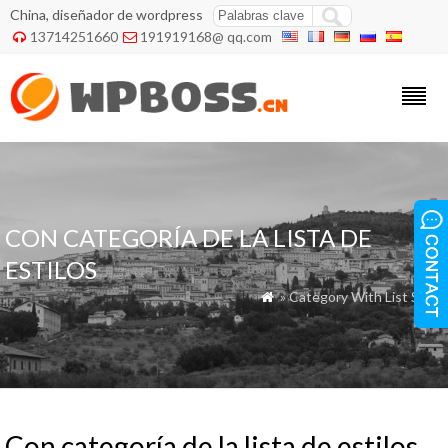
China, diseñador de wordpress
13714251660
191919168@ qq.com


CON CATEGORÍA DE LA LISTA DE
ESTILOS
» Category With List Style

Con categoría de la lista de estilos