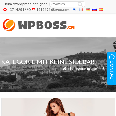
China-Wordpress-designer
13714251660
191919168@qq.com


KATEGORIE MIT KEINE SIDEBAR
»
Kategorie mit keine Sidebar
